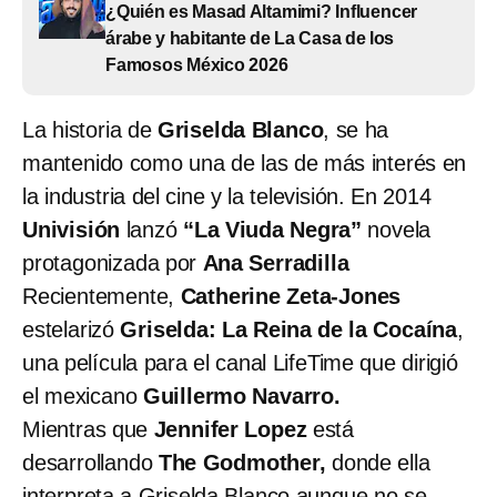
¿Quién es Masad Altamimi? Influencer
árabe y habitante de La Casa de los
Famosos México 2026
La historia de
Griselda Blanco
, se ha
mantenido como una de las de más interés en
la industria del cine y la televisión. En 2014
Univisión
lanzó
“La Viuda Negra”
novela
protagonizada por
Ana Serradilla
Recientemente,
Catherine Zeta-Jones
estelarizó
Griselda: La Reina de la Cocaína
,
una película para el canal LifeTime
que dirigió
el mexicano
Guillermo Navarro.
Mientras que
Jennifer Lopez
está
desarrollando
The Godmother,
donde ella
interpreta a Griselda Blanco aunque no se