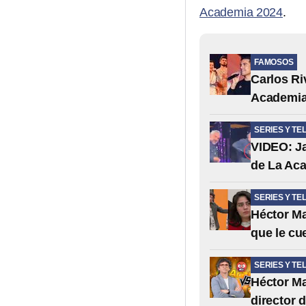
Academia 2024
.
FAMOSOS
Carlos Ri
Academia
SERIES Y TE
VIDEO: Ja
de La Ac
SERIES Y TE
Héctor Ma
que le cu
SERIES Y TE
Héctor Ma
director 