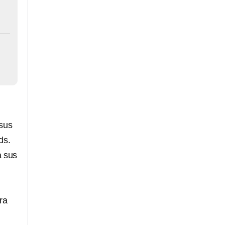
 sus
ds.
a sus
ra