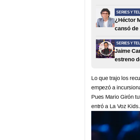
SERIES Y TE
¿Héctor M
cansó de 
SERIES Y TE
Jaime Cam
estreno d
Lo que trajo los rec
empezó a incursiona
Pues Mario Girón tu
entró a La Voz Kids.