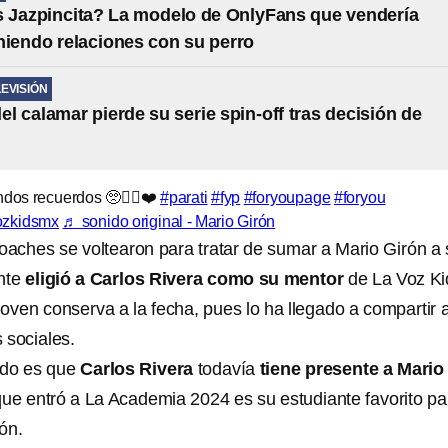
 Jazpincita? La modelo de OnlyFans que vendería
niendo relaciones con su perro
LEVISIÓN
del calamar pierde su serie spin-off tras decisión de
ndos recuerdos 🥺✌🏻❤️
#parati
#fyp
#foryoupage
#foryou
ozkidsmx
♬ sonido original - Mario Girón
coaches se voltearon para tratar de sumar a Mario Girón a
ante
eligió a Carlos Rivera como su mentor
de La Voz Ki
oven conserva a la fecha, pues lo ha llegado a compartir 
 sociales.
odo es que
Carlos Rivera
todavía
tiene presente a Mario
que entró a La Academia 2024 es su estudiante favorito pa
ón.