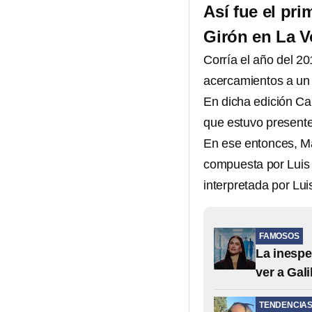
Así fue el pri
Girón en La V
Corría el año del 
acercamientos a un 
En dicha edición Car
que estuvo presente
En ese entonces, Ma
compuesta por Luis
interpretada por Lui
FAMOSOS
La inespe
ver a Gali
TENDENCIA