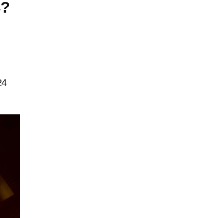
4?
24