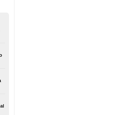
o
a
al