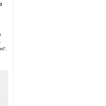
o
o
.
sí”,