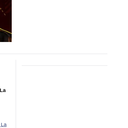
 La
La