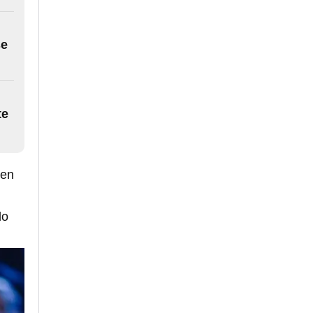
se
te
ven
do