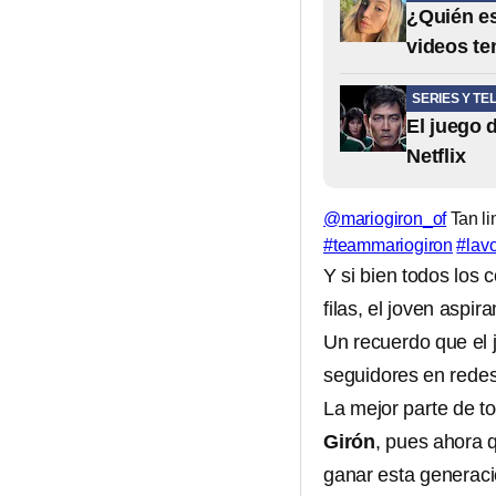
¿Quién es
videos te
SERIES Y TE
El juego 
Netflix
@mariogiron_of
Tan li
#teammariogiron
#lav
Y si bien todos los 
filas, el joven aspir
Un recuerdo que el j
seguidores en redes
La mejor parte de t
Girón
, pues ahora 
ganar esta generaci