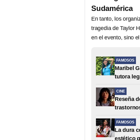
Sudamérica
En tanto, los organi
tragedia de Taylor 
en el evento, sino e
FAMOSOS
Maribel G
tutora leg
CINE
Reseña de
trastorno
FAMOSOS
La dura c
estético 