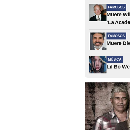
FAMOSOS
Muere Wil
‘La Acad
FAMOSOS
Muere Di
MÚSICA
Lil Bo We