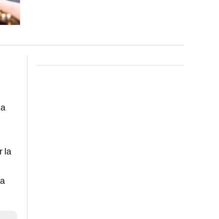
 a
 la
ra