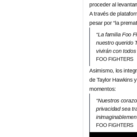
proceder al levanta
A través de platafo
pesar por “la prema
“La familia Foo F
nuestro querido T
vivirán con todos
FOO FIGHTERS
Asimismo, los integ
de Taylor Hawkins y 
momentos:
“Nuestros corazo
privacidad sea t
inimaginablemente
FOO FIGHTERS