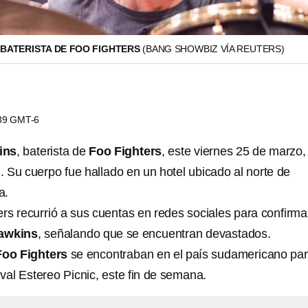
 BATERISTA DE FOO FIGHTERS
(BANG SHOWBIZ VÍA REUTERS)
:39 GMT-6
ins
, baterista de
Foo Fighters
, este viernes 25 de marzo,
. Su cuerpo fue hallado en un hotel ubicado al norte de
a.
ers
recurrió a sus cuentas en redes sociales para confirmar
Hawkins
, señalando que se encuentran devastados.
Foo Fighters
se encontraban en el país sudamericano pa
ival
Estereo Picnic, este fin de semana.