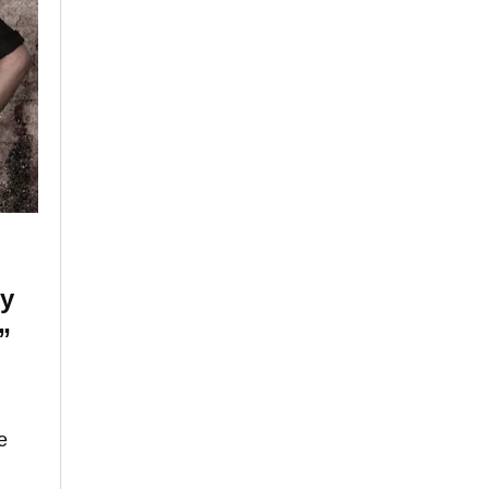
 y
”
e