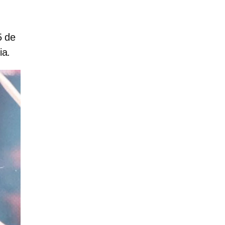
5 de
ia.