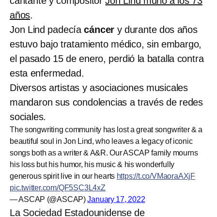
cantante y compositor
Jon Lind murió a los 73
años
.
Jon Lind padecía
cáncer
y durante dos años
estuvo bajo tratamiento médico, sin embargo,
el pasado 15 de enero, perdió la batalla contra
esta enfermedad.
Diversos artistas y asociaciones musicales
mandaron sus condolencias a través de redes
sociales.
The songwriting community has lost a great songwriter & a
beautiful soul in Jon Lind, who leaves a legacy of iconic
songs both as a writer & A&R. Our ASCAP family mourns
his loss but his humor, his music & his wonderfully
generous spirit live in our hearts
https://t.co/VMaoraAXjF
pic.twitter.com/QF5SC3L4xZ
— ASCAP (@ASCAP)
January 17, 2022
La Sociedad Estadounidense de