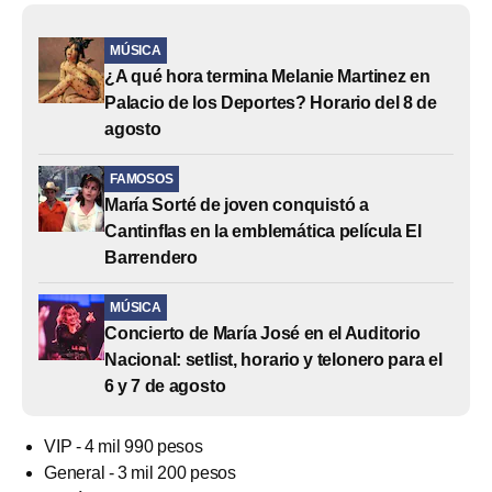
MÚSICA
¿A qué hora termina Melanie Martinez en
Palacio de los Deportes? Horario del 8 de
agosto
FAMOSOS
María Sorté de joven conquistó a
Cantinflas en la emblemática película El
Barrendero
MÚSICA
Concierto de María José en el Auditorio
Nacional: setlist, horario y telonero para el
6 y 7 de agosto
VIP - 4 mil 990 pesos
General - 3 mil 200 pesos