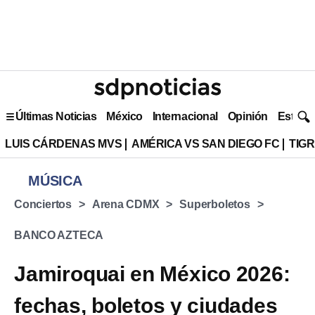
Últimas Noticias
México
Internacional
Opinión
Estilo 
LUIS CÁRDENAS MVS
AMÉRICA VS SAN DIEGO FC
TIG
MÚSICA
Conciertos
Arena CDMX
Superboletos
BANCO AZTECA
Jamiroquai en México 2026:
fechas, boletos y ciudades