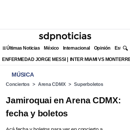
Últimas Noticias
México
Internacional
Opinión
Estilo 
ENFERMEDAD JORGE MESSI
INTER MIAMI VS MONTERR
MÚSICA
Conciertos
Arena CDMX
Superboletos
Jamiroquai en Arena CDMX:
fecha y boletos
Acá fecha y boletos para ver en concierto a