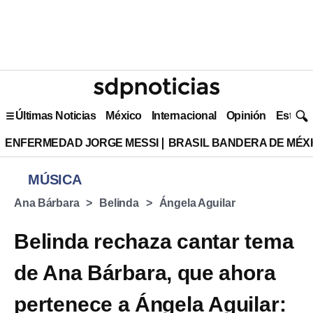
Últimas Noticias
México
Internacional
Opinión
Estilo 
ENFERMEDAD JORGE MESSI
BRASIL BANDERA DE MÉX
MÚSICA
Ana Bárbara
Belinda
Ángela Aguilar
Belinda rechaza cantar tema
de Ana Bárbara, que ahora
pertenece a Ángela Aguilar: