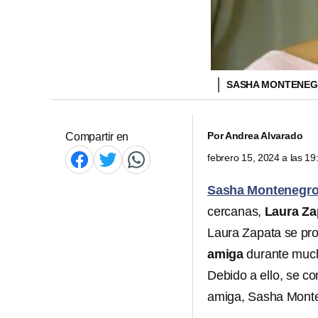
SASHA MONTENE
Por
Andrea Alvarado
Compartir en
febrero 15, 2024 a las 1
Sasha Montenegr
cercanas,
Laura Za
Laura Zapata se pro
amiga
durante much
Debido a ello, se c
amiga, Sasha Monte