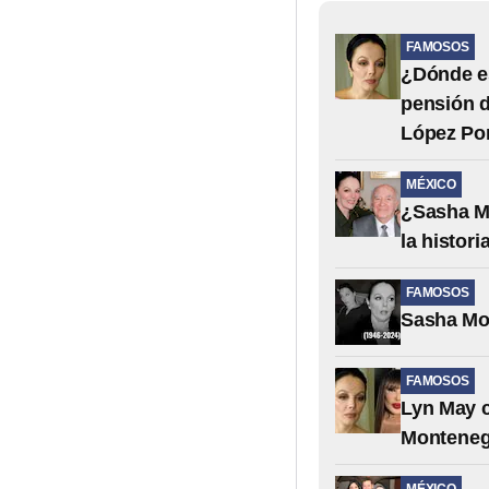
FAMOSOS
¿Dónde es
pensión d
López Por
MÉXICO
¿Sasha Mo
la histori
FAMOSOS
Sasha Mon
FAMOSOS
Lyn May c
Monteneg