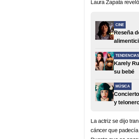
Laura Zapata reveló
CINE
Reseña de
alimentic
TENDENCIA
Karely Ru
su bebé
MÚSICA
Concierto
y teloner
La actriz se dijo tr
cáncer que padecía 