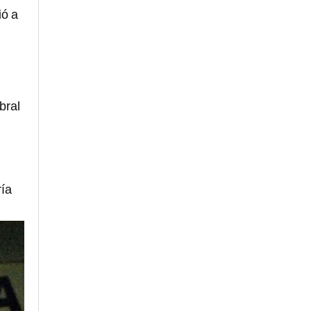
ió a
bral
ría