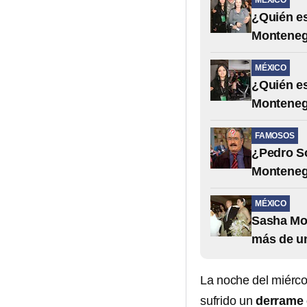
MÉXICO
¿Quién es
Montenegr
MÉXICO
¿Quién es 
Montenegr
FAMOSOS
¿Pedro S
Montenegr
MÉXICO
Sasha Mon
más de un
La noche del miérc
sufrido un
derrame 