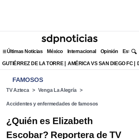
Últimas Noticias
México
Internacional
Opinión
Estilo 
GUTIÉRREZ DE LA TORRE
AMÉRICA VS SAN DIEGO FC
FAMOSOS
TV Azteca
Venga La Alegría
Accidentes y enfermedades de famosos
¿Quién es Elizabeth
Escobar? Reportera de TV