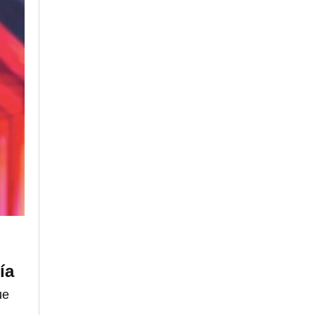
ía
ue