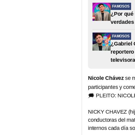
FAMOSOS
¿Por qué 
verdades 
FAMOSOS
¿Gabriel 
reportero
televisor
Nicole Chávez
se m
participantes y come
🗯️ PLEITO: NICO
NICKY CHAVEZ (hija
conductoras del ma
internos cada día s