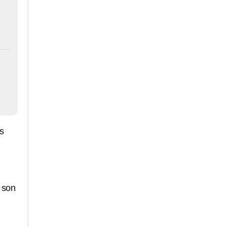
s
 son