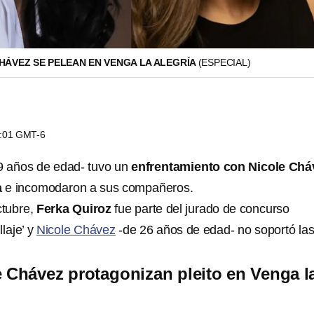
CHÁVEZ SE PELEAN EN VENGA LA ALEGRÍA
(ESPECIAL)
0:01 GMT-6
9 años de edad- tuvo un
enfrentamiento con Nicole Chá
a
e incomodaron a sus compañeros.
ctubre,
Ferka Quiroz
fue parte del jurado de concurso
laje’ y
Nicole Chávez
-de 26 años de edad- no soportó la
e Chávez protagonizan pleito en Venga l