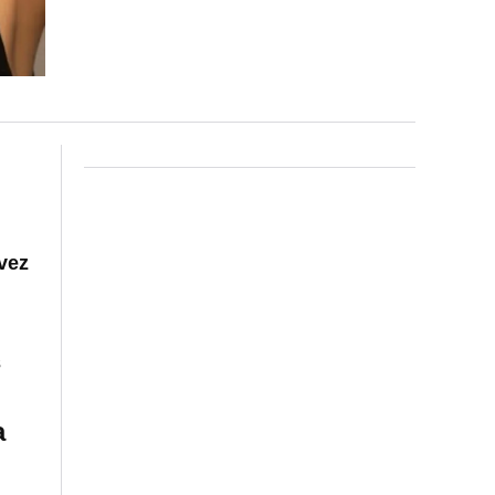
vez
s
a