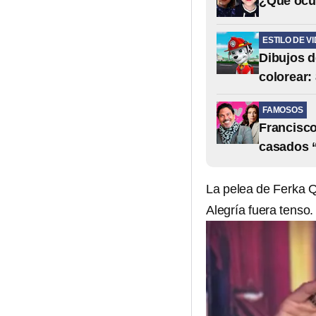
¿Qué ocur
ESTILO DE V
Dibujos d
colorear: 
FAMOSOS
Francisco
casados “
La pelea de Ferka Q
Alegría fuera tenso.