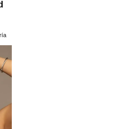
d
ría