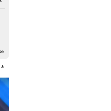
a’
be
la