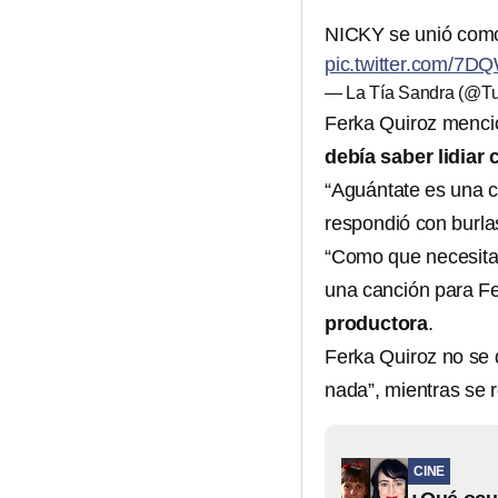
NICKY se unió como
pic.twitter.com/7
— La Tía Sandra (@T
Ferka Quiroz mencio
debía saber lidiar c
“Aguántate es una c
respondió con burla
“Como que necesita s
una canción para F
productora
.
Ferka Quiroz no se 
nada”, mientras se r
CINE