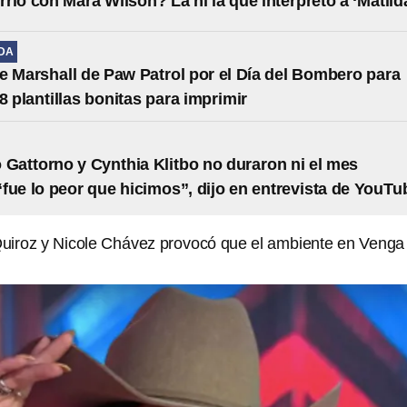
rió con Mara Wilson? La ni la que interpretó a ‘Matild
IDA
e Marshall de Paw Patrol por el Día del Bombero para
8 plantillas bonitas para imprimir
 Gattorno y Cynthia Klitbo no duraron ni el mes
fue lo peor que hicimos”, dijo en entrevista de YouTu
uiroz y Nicole Chávez provocó que el ambiente en Venga 