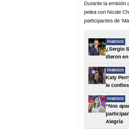
Durante la emisión 
pelea con Nicole Chá
participantes de ‘Ma
FAMOSOS
¿Sergio S
dieron en
FAMOSOS
Katy Perr
le confie
FAMOSOS
“Nos apac
participa
Alegría