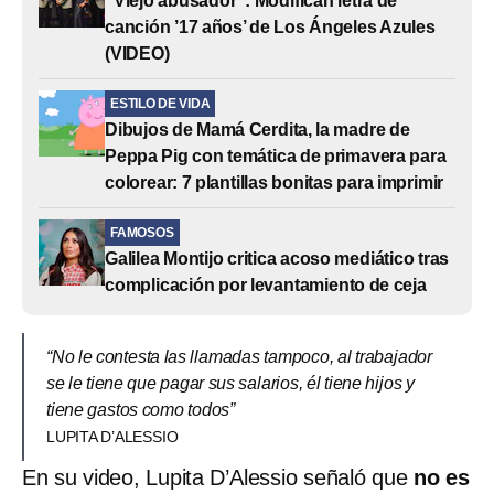
“Viejo abusador”: Modifican letra de
canción ’17 años’ de Los Ángeles Azules
(VIDEO)
ESTILO DE VIDA
Dibujos de Mamá Cerdita, la madre de
Peppa Pig con temática de primavera para
colorear: 7 plantillas bonitas para imprimir
FAMOSOS
Galilea Montijo critica acoso mediático tras
complicación por levantamiento de ceja
“No le contesta las llamadas tampoco, al trabajador
se le tiene que pagar sus salarios, él tiene hijos y
tiene gastos como todos”
LUPITA D’ALESSIO
En su video, Lupita D’Alessio señaló que
no es