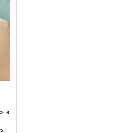
- le
es