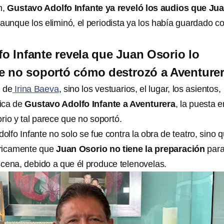
n,
Gustavo Adolfo Infante ya reveló los audios que Ju
 aunque los eliminó, el periodista ya los había guardado 
o Infante revela que Juan Osorio lo
e no soportó cómo destrozó a Aventure
n de
Irina Baeva
, sino los vestuarios, el lugar, los asientos,
tica de
Gustavo Adolfo Infante a Aventurera
, la puesta e
io y tal parece que no soportó.
lfo Infante no solo se fue contra la obra de teatro, sino 
ricamente que
Juan Osorio no tiene la preparación
par
cena, debido a que él produce telenovelas.