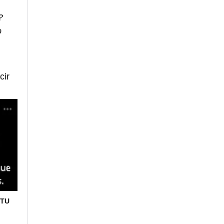
?
o
cir
NTU