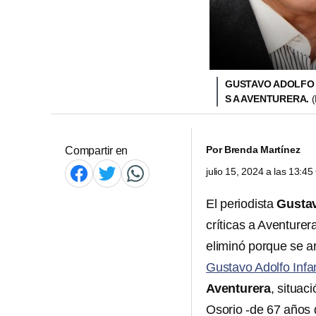
GUSTAVO ADOLFO 
S A AVENTURERA.
Por
Brenda Martínez
Compartir en
julio 15, 2024 a las 13:4
El periodista
Gustav
críticas a Aventurer
eliminó porque se ar
Gustavo Adolfo Infa
Aventurera
, situac
Osorio -de 67 años 