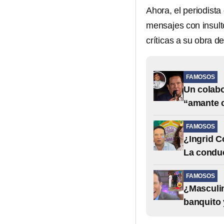
Ahora, el periodista
mensajes con insult
críticas a su obra de
FAMOSOS
Un colabo
“amante c
FAMOSOS
¿Ingrid C
La conduc
FAMOSOS
¿Masculin
banquito 