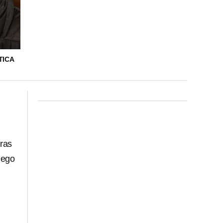
TICA
ras
uego