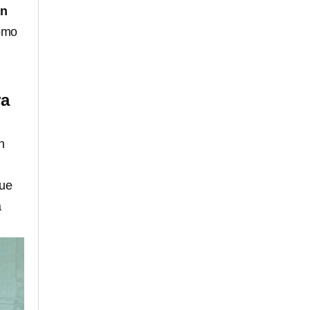
an
como
ra
n
que
a