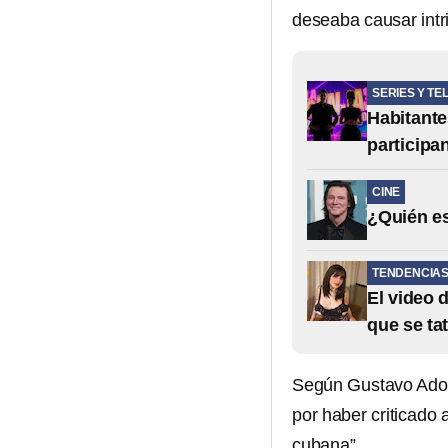
deseaba causar intr
SERIES Y TE
Habitante
participa
CINE
¿Quién es
TENDENCIA
El video 
que se ta
Según Gustavo Adolf
por haber criticado
cubana”.