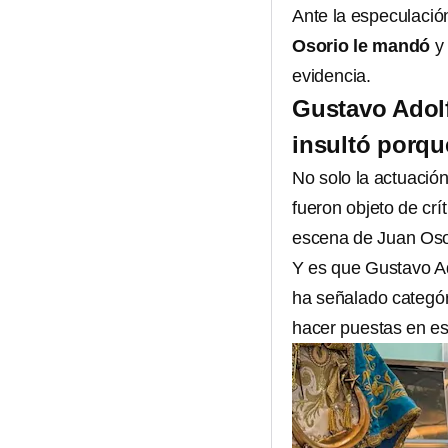
Ante la especulació
Osorio le mandó
y
evidencia.
Gustavo Adolf
insultó porqu
No solo la actuació
fueron objeto de crí
escena de Juan Osor
Y es que Gustavo Ado
ha señalado categó
hacer puestas en es