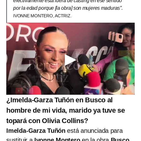
efectivamente está fuera de casting en ese sentido
por la edad porque [la obra] son mujeres maduras”.
IVONNE MONTERO, ACTRIZ.
¿Imelda-Garza Tuñón en Busco al
hombre de mi vida, marido ya tuve se
topará con Olivia Collins?
Imelda-Garza Tuñón
está anunciada para
sustituir a
Ivonne Montero
en la obra
Busco