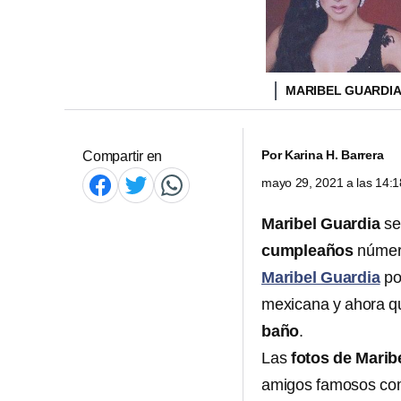
MARIBEL GUARDI
Por
Karina H. Barrera
Compartir en
mayo 29, 2021 a las 14:
Maribel Guardia
se
cumpleaños
número
Maribel Guardia
po
mexicana y ahora qu
baño
.
Las
fotos de Marib
amigos famosos com