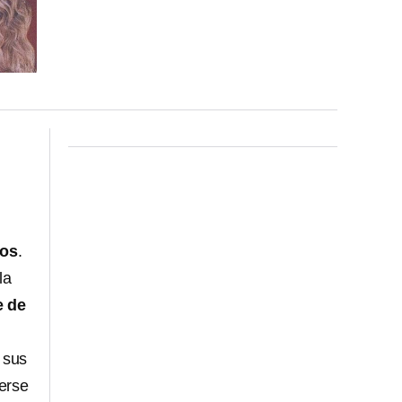
tos
.
la
e de
 sus
erse