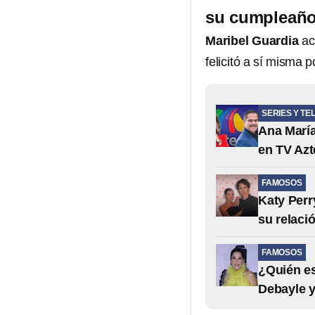
su cumpleañ
Maribel Guardia
ac
felicitó a sí misma p
SERIES Y TE
Ana María
en TV Azt
FAMOSOS
Katy Perr
su relaci
FAMOSOS
¿Quién es
Debayle y