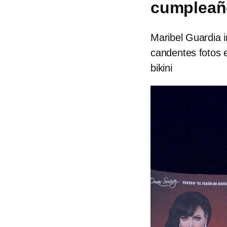
cumpleaño
Maribel Guardia i
candentes fotos e
bikini