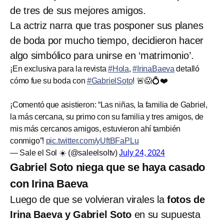
de tres de sus mejores amigos.
La actriz narra que tras posponer sus planes
de boda por mucho tiempo, decidieron hacer
algo simbólico para unirse en ‘matrimonio’.
¡En exclusiva para la revista
#Hola
,
#IrinaBaeva
detalló
cómo fue su boda con
#GabrielSoto
! 🚨😱💍❤️
¡Comentó que asistieron: “Las niñas, la familia de Gabriel,
la más cercana, su primo con su familia y tres amigos, de
mis más cercanos amigos, estuvieron ahí también
conmigo”!
pic.twitter.com/yUftBFaPLu
— Sale el Sol ☀️ (@saleelsoltv)
July 24, 2024
Gabriel Soto niega que se haya casado
con Irina Baeva
Luego de que se volvieran virales la
fotos de
Irina Baeva y Gabriel Soto
en su supuesta