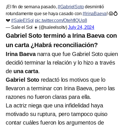
¡El fin de semana pasado,
#GabrielSoto
desmintió
rotundamente que se haya casado con
#IrinaBaeva
! 😱💍
💔
#SaleElSol
pic.twitter.com/OtehfIQUq8
— Sale el Sol ☀️ (@saleelsoltv)
July 24, 2024
Gabriel Soto terminó a Irina Baeva con
un carta ¿Habrá reconciliación?
Irina Baeva
narra que fue Gabriel Soto quien
decidió terminar la relación y lo hizo a través
de
una carta
.
Gabriel Soto
redactó los motivos que lo
llevaron a terminar con Irina Baeva, pero las
razones no fueron claras para ella.
La actriz niega que una infidelidad haya
motivado su ruptura, pero tampoco quiso
contar cuáles fueron los argumentos de