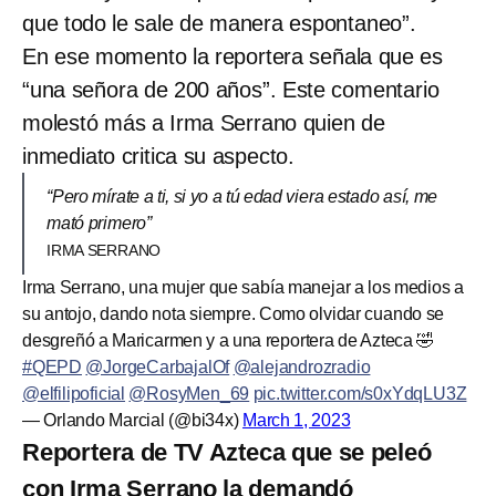
que todo le sale de manera espontaneo”.
En ese momento la reportera señala que es
“una señora de 200 años”. Este comentario
molestó más a Irma Serrano quien de
inmediato critica su aspecto.
“Pero mírate a ti, si yo a tú edad viera estado así, me
mató primero”
IRMA SERRANO
Irma Serrano, una mujer que sabía manejar a los medios a
su antojo, dando nota siempre. Como olvidar cuando se
desgreñó a Maricarmen y a una reportera de Azteca 🤣
#QEPD
@JorgeCarbajalOf
@alejandrozradio
@elfilipoficial
@RosyMen_69
pic.twitter.com/s0xYdqLU3Z
— Orlando Marcial (@bi34x)
March 1, 2023
Reportera de TV Azteca que se peleó
con Irma Serrano la demandó