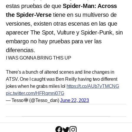
estas pruebas de que
Spider-Man: Across
the Spider-Verse
tiene en su multiverso de
versiones, existen otras escenas en las que
aparecer The Spot, Vulture y Spider-Punk, sin
embargo no hay pruebas para ver las
diferencias.
I WAS GONNA BRING THIS UP
There's a bunch of altered scenes and line changes in
ATSV. One I caught was Ben Reilly having two different
jokes when he grabs miles lol
https://t.co/AUb7vTMCNG
pic.twitter.com/HFRqmni07G
— Tesso🕸️ (@Tesso_dan)
June 22, 2023