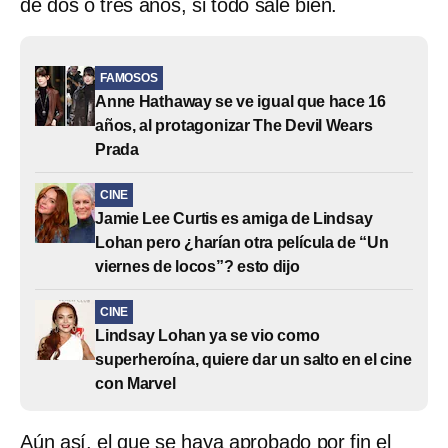
de dos o tres años, si todo sale bien.
FAMOSOS
Anne Hathaway se ve igual que hace 16
años, al protagonizar The Devil Wears
Prada
CINE
Jamie Lee Curtis es amiga de Lindsay
Lohan pero ¿harían otra película de “Un
viernes de locos”? esto dijo
CINE
Lindsay Lohan ya se vio como
superheroína, quiere dar un salto en el cine
con Marvel
Aún así, el que se haya aprobado por fin el