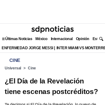
Últimas Noticias
México
Internacional
Opinión
Estilo 
ENFERMEDAD JORGE MESSI
INTER MIAMI VS MONTERR
CINE
Universal
Cine
¿El Día de la Revelación
tiene escenas postcréditos?
Te decimos si El Día de la Revelación, lo nuevo de