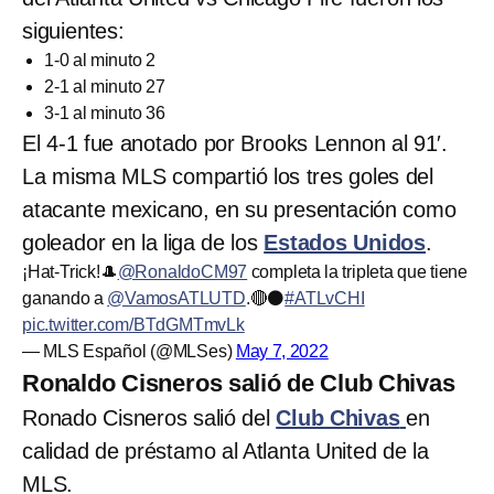
siguientes:
1-0 al minuto 2
2-1 al minuto 27
3-1 al minuto 36
El 4-1 fue anotado por Brooks Lennon al 91′.
La misma MLS compartió los tres goles del
atacante mexicano, en su presentación como
goleador en la liga de los
Estados Unidos
.
¡Hat-Trick!🎩
@RonaldoCM97
completa la tripleta que tiene
ganando a
@VamosATLUTD
.🔴⚫️
#ATLvCHI
pic.twitter.com/BTdGMTmvLk
— MLS Español (@MLSes)
May 7, 2022
Ronaldo Cisneros salió de Club Chivas
Ronado Cisneros salió del
Club Chivas
en
calidad de préstamo al Atlanta United de la
MLS.