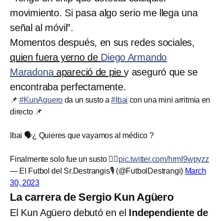
movimiento. Si pasa algo serio me llega una
señal al móvil”.
Momentos después, en sus redes sociales,
quien fuera yerno de
Diego Armando
Maradona
apareció de pie
y aseguró que se
encontraba perfectamente.
📌
#KunAguero
da un susto a
#Ibai
con una mini arritmia en
directo 📌
Ibai 🗣️¿ Quieres que vayamos al médico ?
Finalmente solo fue un susto 😮‍💨
pic.twitter.com/hrmI9wpyzz
— El Futbol del Sr.Destrangis🎙 (@FutbolDestrangi)
March
30, 2023
La carrera de Sergio Kun Agüero
El Kun Agüero debutó en el
Independiente de