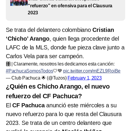
“refuerzo” en ofensiva para el Clausura
2023
Se trata del delantero colombiano
Cristian
‘Chicho’ Arango
, quien llega procedente del
LAFC de la MLS, donde fue pieza clave junto a
Carlos Vela para ser campeón.
🎛️ | Claramente, nosotros les dedicamos esta canción:
#PachucaSomosTodos
🤍💙
pic.twitter.com/mEZL9RoiBe
— Club Pachuca 🌟 (@Tuzos)
February 1, 2023
¿Quién es Chicho Arango, el nuevo
refuerzo del CF Pachuca?
El
CF Pachuca
anunció este miércoles a su
nuevo refuerzo para lo que resta del Clausura
2023. Se trata de un centro delantero que