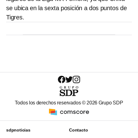
se ubica en la sexta posición a dos puntos de
Tigres.
Todos los derechos reservados ©
2026
Grupo SDP
sdpnoticias
Contacto