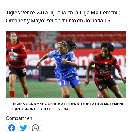
Tigres vence 2‑0 a Tijuana en la Liga MX Femenil;
Ordoñez y Mayor sellan triunfo en Jornada 15.
TIGRES GANA Y SE ACERCA AL LIDERATO DE LA LIGA MX FEMENI
L
(MEXSPORT / CARLOS HEREDIA)
Compartir en