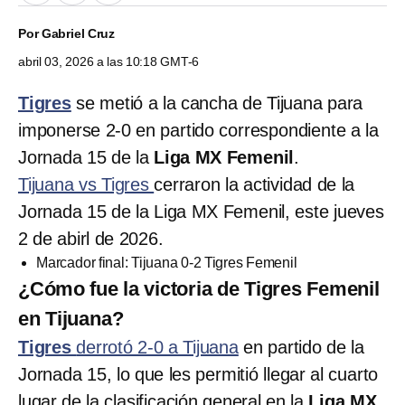
Por
Gabriel Cruz
abril 03, 2026 a las 10:18 GMT-6
Tigres
se metió a la cancha de Tijuana para
imponerse 2-0 en partido correspondiente a la
Jornada 15 de la
Liga MX Femenil
.
Tijuana vs Tigres
cerraron la actividad de la
Jornada 15 de la Liga MX Femenil, este jueves
2 de abirl de 2026.
Marcador final: Tijuana 0-2 Tigres Femenil
¿Cómo fue la victoria de Tigres Femenil
en Tijuana?
Tigres
derrotó 2-0 a Tijuana
en partido de la
Jornada 15, lo que les permitió llegar al cuarto
lugar de la clasificación general en la
Liga MX