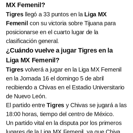
MX Femenil?
Tigres
llegó a 33 puntos en la
Liga MX
Femenil
con su victoria sobre Tijuana para
posicionarse en el cuarto lugar de la
clasificación general.
¿Cuándo vuelve a jugar Tigres en la
Liga MX Femenil?
Tigres
volverá a jugar en la Liga MX Femenil
en la Jornada 16
el domingo 5 de abril
recibiendo a Chivas en el Estadio Universitario
de Nuevo León.
El partido entre
Tigres
y Chivas se jugará a las
18:00 horas, tiempo del centro de México.
Un partido vital en la disputa por los primeros
lugares de la Liga MX Femenil, ya que Chiva