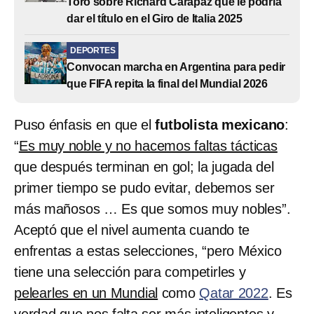
Toro sobre Richard Carapaz que le podría
dar el título en el Giro de Italia 2025
DEPORTES
Convocan marcha en Argentina para pedir
que FIFA repita la final del Mundial 2026
Puso énfasis en que el
futbolista mexicano
:
“
Es muy noble y no hacemos faltas tácticas
que después terminan en gol; la jugada del
primer tiempo se pudo evitar, debemos ser
más mañosos … Es que somos muy nobles”.
Aceptó que el nivel aumenta cuando te
enfrentas a estas selecciones, “pero México
tiene una selección para competirles y
pelearles en un Mundial
como
Qatar 2022
. Es
verdad que nos falta ser más inteligentes y