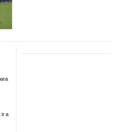
ara
ir a