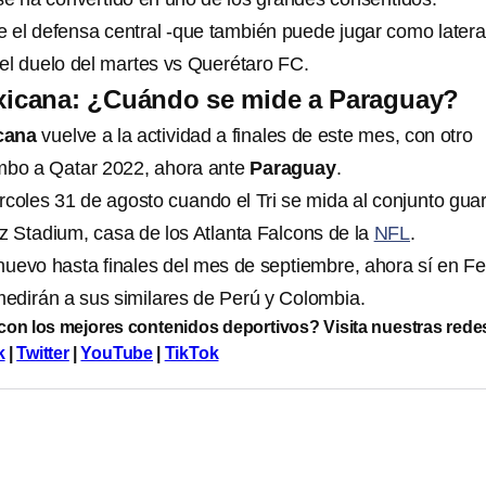
el defensa central -que también puede jugar como latera
el duelo del martes vs Querétaro FC.
xicana: ¿Cuándo se mide a Paraguay?
icana
vuelve a la actividad a finales de este mes, con otro
umbo a Qatar 2022, ahora ante
Paraguay
.
rcoles 31 de agosto cuando el Tri se mida al conjunto gua
 Stadium, casa de los Atlanta Falcons de la
NFL
.
uevo hasta finales del mes de septiembre, ahora sí en F
edirán a sus similares de Perú y Colombia.
 con los mejores contenidos deportivos? Visita nuestras rede
k
|
Twitter
|
YouTube
|
TikTok