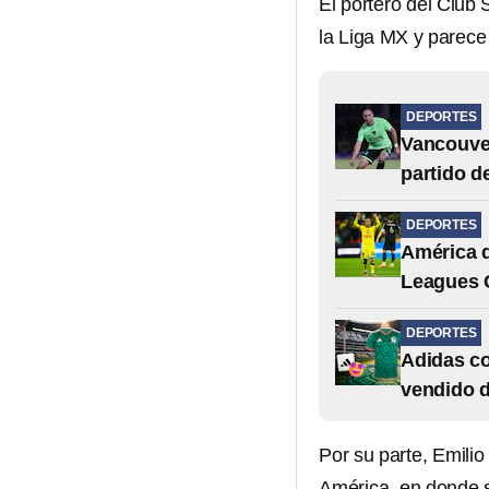
El portero del Club
la Liga MX y parece
DEPORTES
Vancouver
partido d
DEPORTES
América d
Leagues 
DEPORTES
Adidas co
vendido d
Por su parte, Emilio
América, en donde s