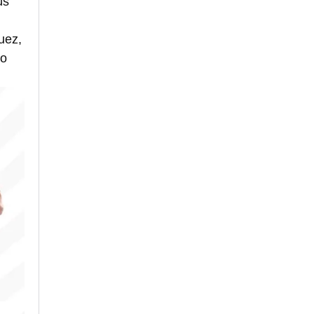
ús
uez,
mo