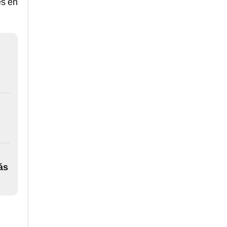
es en
ás