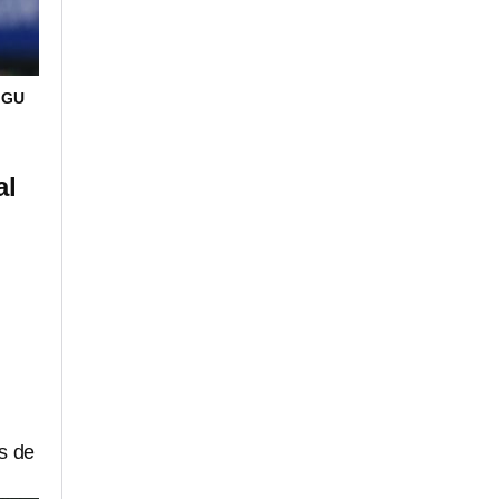
IGU
al
os de