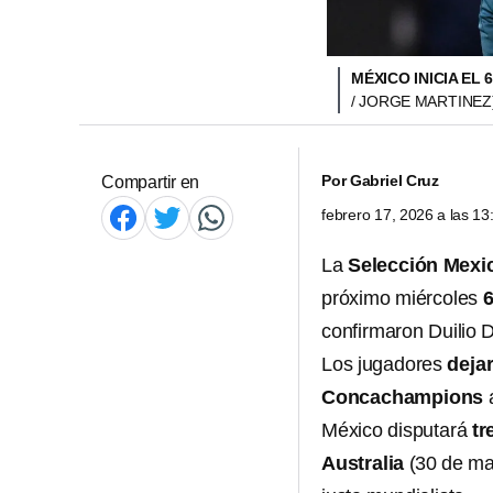
MÉXICO INICIA EL
/ JORGE MARTINEZ
Por
Gabriel Cruz
Compartir en
febrero 17, 2026 a las 1
La
Selección Mexi
próximo miércoles
confirmaron Duilio D
Los jugadores
dejar
Concachampions
a
México disputará
tr
Australia
(30 de m