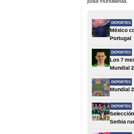
justa mundialista.
DEPORTES
México co
Portugal
DEPORTES
Los 7 mex
Mundial 
DEPORTES
Mundial 2
DEPORTES
Selección
Serbia ru