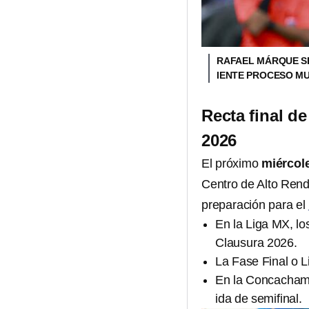
RAFAEL MÁRQUE SE
IENTE PROCESO M
Recta final d
2026
El próximo
miércole
Centro de Alto Rend
preparación para el
En la Liga MX, lo
Clausura 2026.
La Fase Final o L
En la Concachampi
ida de semifinal.