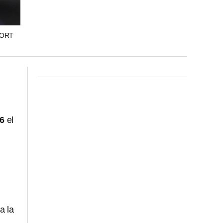
PORT
26
el
a la