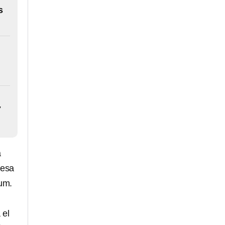
s
7
a
 esa
ium.
 el