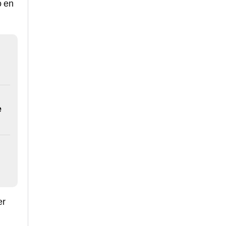
ó en
e
er