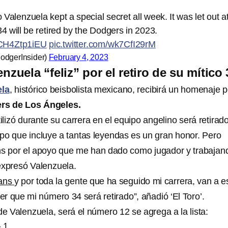
Valenzuela kept a special secret all week. It was let out a
 will be retired by the Dodgers in 2023.
o/CH4Ztp1iEU
pic.twitter.com/wk7CfI29rM
odgerInsider)
February 4, 2023
zuela “feliz” por el retiro de su mítico 
ela
, histórico beisbolista mexicano, recibirá un homenaje p
rs de Los Ángeles.
lizó durante su carrera en el equipo angelino será retirado
upo que incluye a tantas leyendas es un gran honor. Pero
ns por el apoyo que me han dado como jugador y trabajan
expresó Valenzuela.
fans
y por toda la gente que ha seguido mi carrera, van a e
r que mi número 34 será retirado”, añadió ‘El Toro’.
 de Valenzuela, será el número 12 se agrega a la lista:
 1