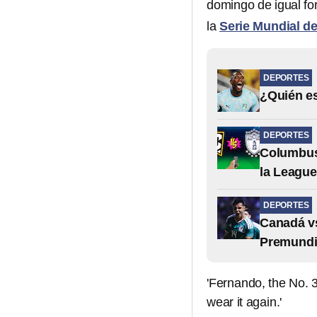
domingo de igual fo
la
Serie Mundial d
DEPORTES
¿Quién es
DEPORTES
Columbus
la Leagu
DEPORTES
Canadá vs
Premundi
'Fernando, the No. 3
wear it again.'