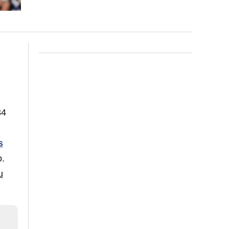
34
s
o.
u