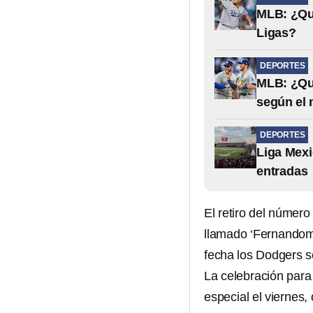
MLB: ¿Qu
Ligas?
DEPORTES
MLB: ¿Qué
según el
DEPORTES
Liga Mexi
entradas
El retiro del númer
llamado ‘Fernandoma
fecha los Dodgers s
La celebración para
especial el viernes