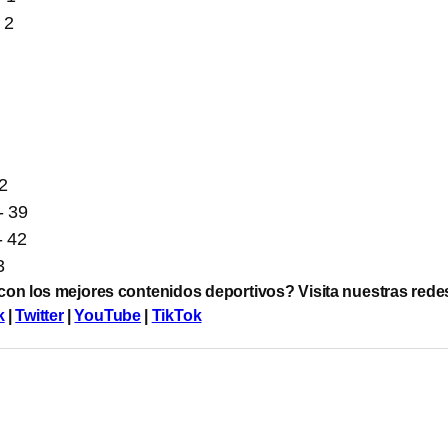
 2
4
2
- 39
- 42
3
 con los mejores contenidos deportivos? Visita nuestras rede
k
|
Twitter
|
YouTube
|
TikTok