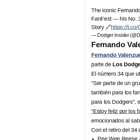
The iconic Fernando 
FanFest — his No. 34
Story 🔗
https://t.c
— Dodger Insider (@D
Fernando Valen
Fernando Valenzu
parte de
Los Dodge
El número 34 que uti
“Ser parte de un gr
también para los fa
para los Dodgers”, 
“Estoy feliz por los 
emocionados al sabe
Con el retiro del 34
Pee Wee Reese -