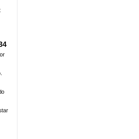
t
34
or
.
do
star