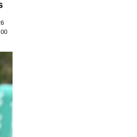
s
26
:00