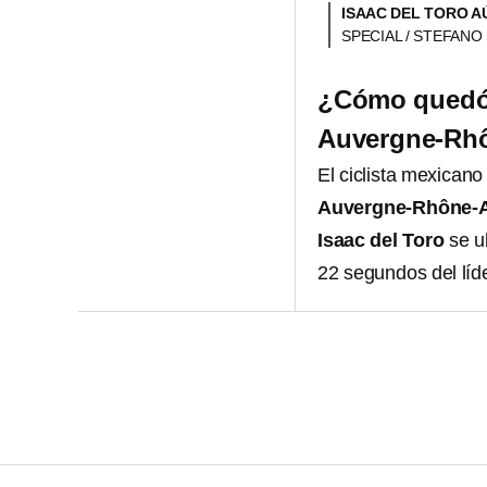
ISAAC DEL TORO A
SPECIAL / STEFANO 
¿Cómo quedó I
Auvergne-Rh
El ciclista mexican
Auvergne-Rhône-
Isaac del Toro
se ub
22 segundos del líde