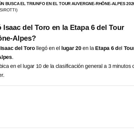
ÚN BUSCA EL TRIUNFO EN EL TOUR AUVERGNE-RHÔNE-ALPES 20
SIROTTI)
saac del Toro en la Etapa 6 del Tour
ône-Alpes?
o
Isaac del Toro
llegó en el
lugar 20
en la
Etapa 6 d
el
Tou
Alpes
.
ica en el lugar 10
de la clasificación general a 3 minutos 
r.