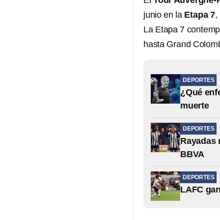
El
Tour Auvergne-
junio en la
Etapa 7
,
La Etapa 7 contempla
hasta Grand Colombi
DEPORTES
¿Qué enfe
muerte
DEPORTES
Rayadas n
BBVA
DEPORTES
LAFC gana