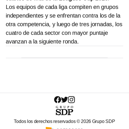
Los equipos de cada liga compiten en grupos
independientes y se enfrentan contra los de la
otra competencia, y luego de tres jornadas, los
cuatro de cada sector con mayor puntaje
avanzan a la siguiente ronda.
Todos los derechos reservados ©
2026
Grupo SDP