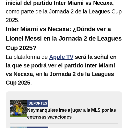
inicial del partido Inter Miami vs Necaxa
,
como parte de la Jornada 2 de la Leagues Cup
2025.
Inter Miami vs Necaxa: ¿Dónde ver a
Lionel Messi en la Jornada 2 de Leagues
Cup 2025?
La plataforma de
Apple TV
será la señal en
la que se podrá ver el partido Inter Miami
vs Necaxa
, en la
Jornada 2 de la Leagues
Cup 2025
.
DEPORTES
Neymar quiere irse a jugar a la MLS por las
extensas vacaciones