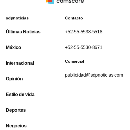
sdpnoticias
Contacto
Últimas Noticias
+52-55-5538-5518
México
+52-55-5530-8671
Comercial
Internacional
publicidad@sdpnoticias.com
Opinión
Estilo de vida
Deportes
Negocios