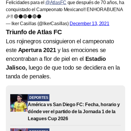
Felicidades para el
@AtlasFC
que después de 70 años, ha
conquistado el Campeonato Mexicano!! ENHORABUENA
🎉!! 🔴⚫️🔴⚫️🔴⚫️
— Iker Casillas (@IkerCasillas)
December 13, 2021
Triunfo de Atlas FC
Los rojinegros consiguieron el campeonato
este
Apertura 2021
y las emociones se
encontraban a flor de piel en el
Estadio
Jalisco,
luego de que todo se decidiera en la
tanda de penales.
DEPORTES
América vs San Diego FC: Fecha, horario y
dónde ver el partido de la Jornada 1 de la
Leagues Cup 2026