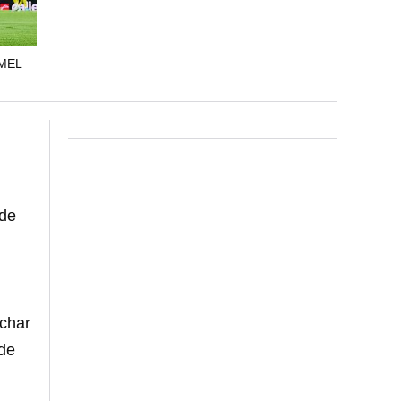
 MEL
 de
echar
 de