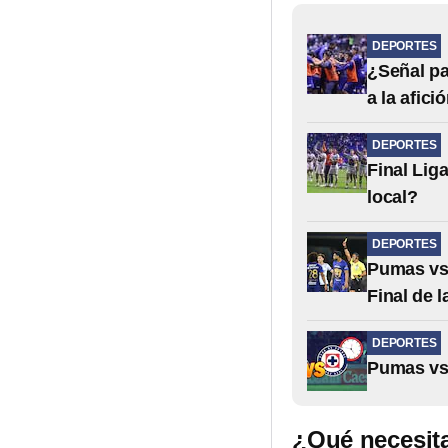
DEPORTES
¿Señal p
a la afici
DEPORTES
Final Lig
local?
DEPORTES
Pumas vs 
Final de 
DEPORTES
Pumas vs 
¿Qué necesita