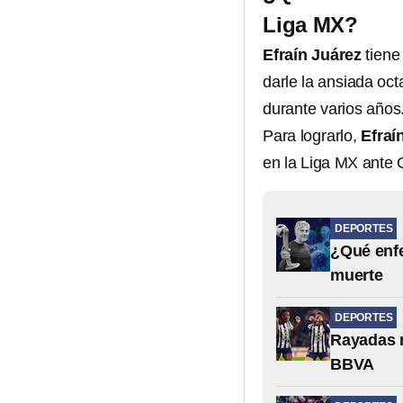
Liga MX?
Efraín Juárez
tiene
darle la ansiada oc
durante varios años
Para lograrlo,
Efraí
en la Liga MX ante 
DEPORTES
¿Qué enfe
muerte
DEPORTES
Rayadas n
BBVA