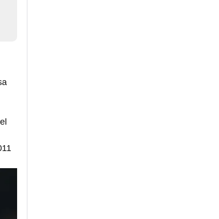
sa
o
el
011