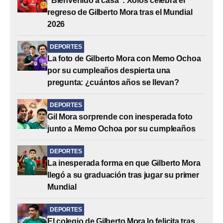
“Bienvenido a casa”: Xolos celebra el
regreso de Gilberto Mora tras el Mundial
2026
DEPORTES
La foto de Gilberto Mora con Memo Ochoa
por su cumpleaños despierta una
pregunta: ¿cuántos años se llevan?
DEPORTES
Gil Mora sorprende con inesperada foto
junto a Memo Ochoa por su cumpleaños
DEPORTES
La inesperada forma en que Gilberto Mora
llegó a su graduación tras jugar su primer
Mundial
DEPORTES
El colegio de Gilberto Mora lo felicita tras