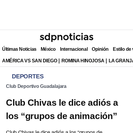
Últimas Noticias
México
Internacional
Opinión
Estilo de
AMÉRICA VS SAN DIEGO
ROMINA HINOJOSA
LA GRANJA
DEPORTES
Club Deportivo Guadalajara
Club Chivas le dice adiós a
los “grupos de animación”
Club Chivas le dice adiós a los “grupos de