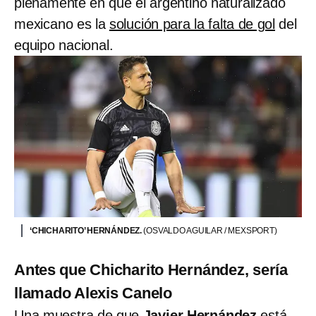
plenamente en que el argentino naturalizado
mexicano es la
solución para la falta de gol
del
equipo nacional.
‘CHICHARITO’ HERNÁNDEZ.
(OSVALDO AGUILAR / MEXSPORT)
Antes que Chicharito Hernández, sería
llamado Alexis Canelo
Una muestra de que
Javier Hernández
está