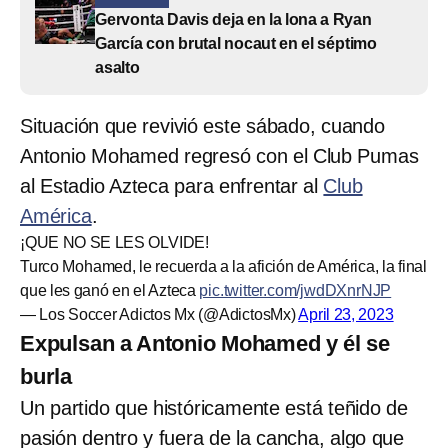
Gervonta Davis deja en la lona a Ryan
García con brutal nocaut en el séptimo
asalto
Situación que revivió este sábado, cuando
Antonio Mohamed regresó con el Club Pumas
al Estadio Azteca para enfrentar al
Club
América
.
¡QUE NO SE LES OLVIDE!
Turco Mohamed, le recuerda a la afición de América, la final
que les ganó en el Azteca
pic.twitter.com/jwdDXnrNJP
— Los Soccer Adictos Mx (@AdictosMx)
April 23, 2023
Expulsan a Antonio Mohamed y él se
burla
Un partido que históricamente está teñido de
pasión dentro y fuera de la cancha, algo que