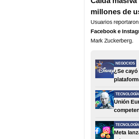
Caída masiva
millones de u
Usuarios reportaron
Facebook e Insta
Mark Zuckerberg.
NEGOCIOS
¿Se cayó 
platafor
TECNOLOGÍ
Unión Eur
competen
TECNOLOGÍ
Meta lanz