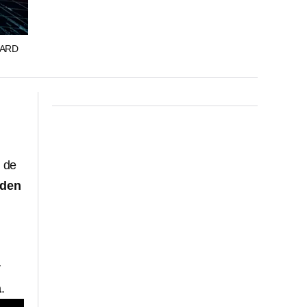
UARD
 de
den
r
a
.