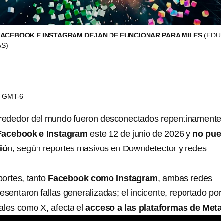
FACEBOOK E INSTAGRAM DEJAN DE FUNCIONAR PARA MILES
(ED
AS)
02 GMT-6
alrededor del mundo fueron desconectados repentinamente
Facebook
e Instagram
este 12 de junio de 2026 y
no pue
ió
n, según reportes masivos en Downdetector y redes
portes, tanto
Facebook como Instagram
, ambas redes
esentaron fallas generalizadas; el incidente, reportado po
ales como X, afecta el
acceso a las plataformas de Met