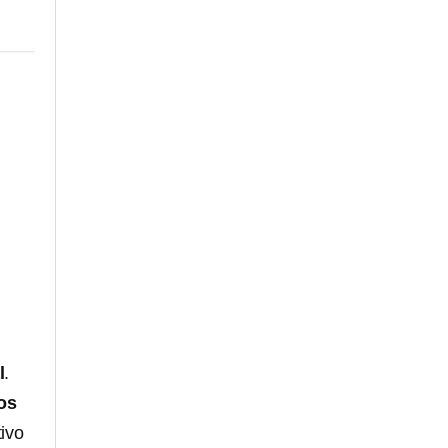
l
.
os
ivo