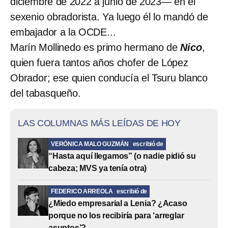
diciembre de 2022 a junio de 2023— en el
sexenio obradorista. Ya luego él lo mandó de
embajador a la OCDE...
Marín Mollinedo es primo hermano de
Nico
,
quien fuera tantos años chofer de López
Obrador; ese quien conducía el Tsuru blanco
del tabasqueño.
LAS COLUMNAS MÁS LEÍDAS DE HOY
VERÓNICA MALO GUZMÁN
escribió de
“Hasta aquí llegamos” (o nadie pidió su
cabeza; MVS ya tenía otra)
FEDERICO ARREOLA
escribió de
¿Miedo empresarial a Lenia? ¿Acaso
porque no los recibiría para ‘arreglar
asuntos’?