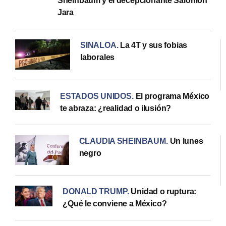
Sheinbaum y el decepcionante Salomón
Jara
SINALOA
.
La 4T y sus fobias
laborales
ESTADOS UNIDOS
.
El programa México
te abraza: ¿realidad o ilusión?
CLAUDIA SHEINBAUM
.
Un lunes
negro
DONALD TRUMP
.
Unidad o ruptura:
¿Qué le conviene a México?