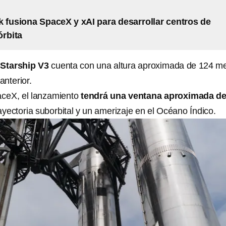
 fusiona SpaceX y xAI para desarrollar centros de
órbita
l
Starship V3
cuenta con una altura aproximada de 124 me
anterior.
ceX, el lanzamiento
tendrá una ventana aproximada de
yectoria suborbital y un amerizaje en el Océano Índico.