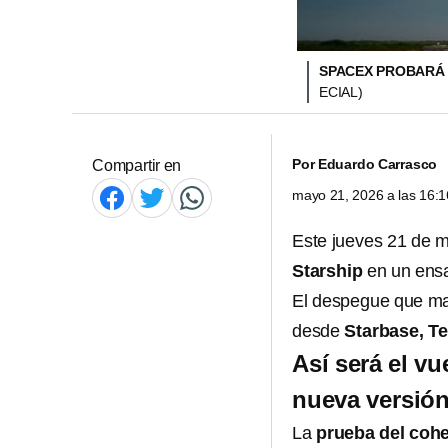
SPACEX PROBARÁ 
ECIAL)
Por
Eduardo Carrasco
Compartir en
mayo 21, 2026 a las 16:
Este jueves 21 de 
Starship
en un ensa
El despegue que ma
desde
Starbase, T
Así será el v
nueva versión
La
prueba del cohe