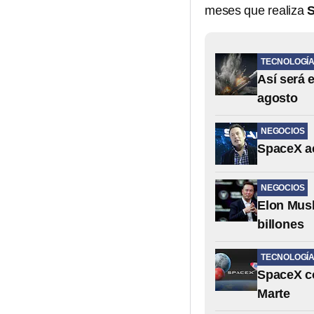
meses que realiza
TECNOLOGÍ
Así será 
agosto
NEGOCIOS
SpaceX ac
NEGOCIOS
Elon Musk
billones
TECNOLOGÍ
SpaceX co
Marte