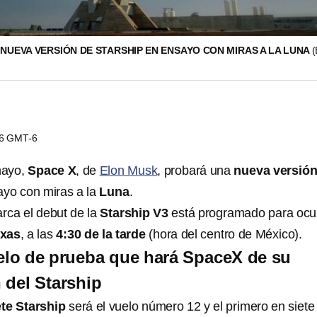
NUEVA VERSIÓN DE STARSHIP EN ENSAYO CON MIRAS A LA LUNA
16 GMT-6
mayo,
Space X
, de
Elon Musk
, probará una
nueva versión
yo con miras a la
Luna
.
rca el debut de la
Starship V3
está programado para ocur
exas
, a las
4:30 de la tarde
(hora del centro de México).
uelo de prueba que hará SpaceX de su
 del Starship
te Starship
será el vuelo número 12 y el primero en siete