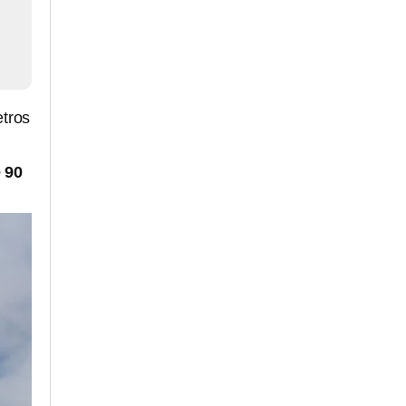
tros
 90