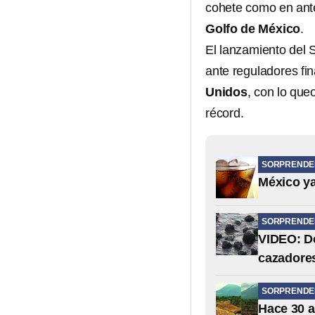
cohete como en ante
Golfo de México
.
El lanzamiento del 
ante reguladores fin
Unidos
, con lo que
récord.
SORPRENDE
México ya
SORPRENDE
VIDEO: De
cazadore
SORPRENDE
Hace 30 a