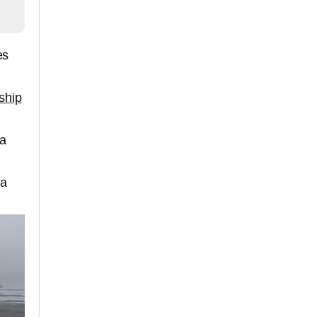
es
ship
ra
la