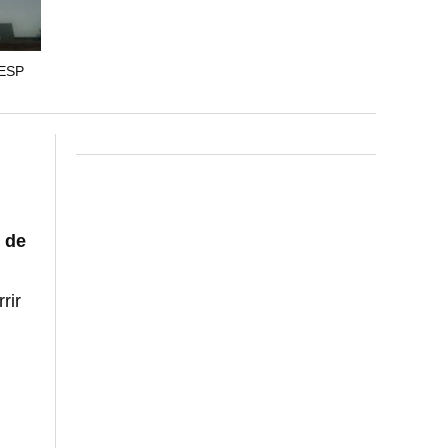
(ESP
 de
rir