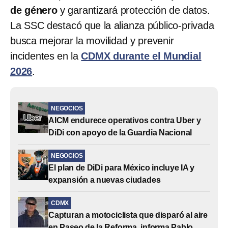
de género
y garantizará protección de datos.
La SSC destacó que la alianza público‑privada
busca mejorar la movilidad y prevenir
incidentes en la
CDMX durante el Mundial
2026
.
NEGOCIOS
AICM endurece operativos contra Uber y
DiDi con apoyo de la Guardia Nacional
NEGOCIOS
El plan de DiDi para México incluye IA y
expansión a nuevas ciudades
CDMX
Capturan a motociclista que disparó al aire
en Paseo de la Reforma, informa Pablo