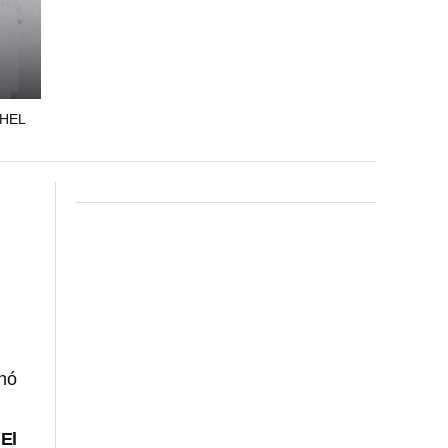
CHEL
inó
“El