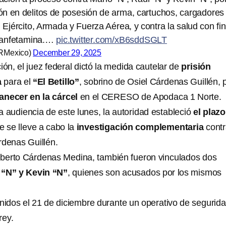
ión en delitos de posesión de arma, cartuchos, cargadores
 Ejército, Armada y Fuerza Aérea, y contra la salud con fi
tanfetamina.…
pic.twitter.com/xB6sddSGLT
RMexico)
December 29, 2025
ión, el juez federal dictó la medida cautelar de
prisión
a
para el
“El Betillo”
, sobrino de Osiel Cárdenas Guillén, 
anecer
en la cárcel
en el CERESO de Apodaca 1 Norte.
a audiencia de este lunes, la autoridad estableció
el plazo
 se lleve a cabo la
investigación complementaria
contr
rdenas Guillén.
berto Cárdenas Medina, también fueron vinculados dos
 “N” y Kevin “N”
, quienes son acusados por los mismos
enidos el 21 de diciembre durante un operativo de segurid
rey.