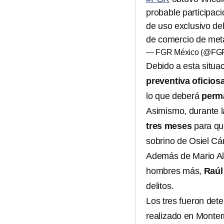
probable participac
de uso exclusivo del
de comercio de me
— FGR México (@FG
Debido a esta situac
preventiva oficios
lo que deberá
perm
Asimismo, durante l
tres meses
para que
sobrino de Osiel Cá
Además de Mario Al
hombres más,
Raúl
delitos.
Los tres fueron det
realizado en Monter