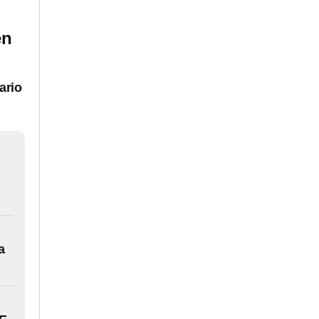
en
ario
n
a