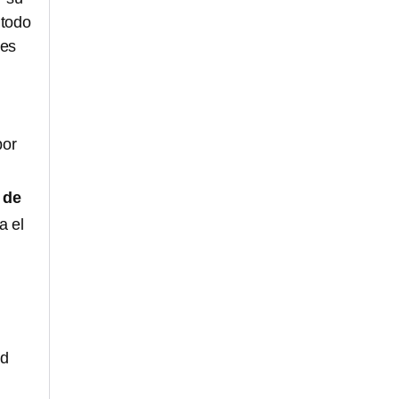
 todo
nes
por
 de
a el
ad