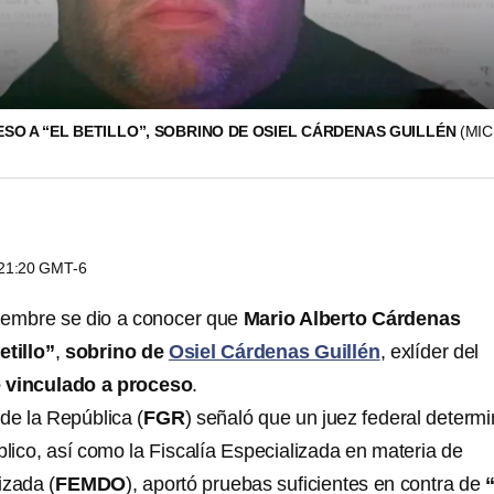
SO A “EL BETILLO”, SOBRINO DE OSIEL CÁRDENAS GUILLÉN
(MI
s 21:20 GMT-6
iembre se dio a conocer que
Mario Alberto Cárdenas
etillo”
,
sobrino de
Osiel Cárdenas Guillén
, exlíder del
e vinculado a proceso
.
de la República (
FGR
) señaló que un juez federal determ
blico, así como la Fiscalía Especializada en materia de
izada (
FEMDO
), aportó pruebas suficientes en contra de