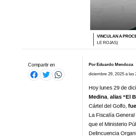
VINCULAN A PROCE
LE ROJAS)
Por
Eduardo Mendoza
Compartir en
diciembre 29, 2025 a la
Hoy lunes 29 de dic
Medina
,
alias “El B
Cártel del Golfo,
fu
La Fiscalía General 
que el Ministerio Pú
Delincuencia Organ