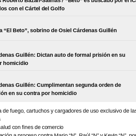
 Roberto Bazán-Salinas? “Beto” es buscado por el I
los con el Cártel del Golfo
a “El Beto”, sobrino de Osiel Cárdenas Guillén
denas Guillén: Dictan auto de formal prisión en su
r homicidio
rdenas Guillén: Cumplimentan segunda orden de
ón en su contra por homicidio
 de fuego, cartuchos y cargadores de uso exclusivo de la
s
 salud con fines de comercio
ción a proceso contra Mario “N”, Raúl “N” y Kevin “N”, po