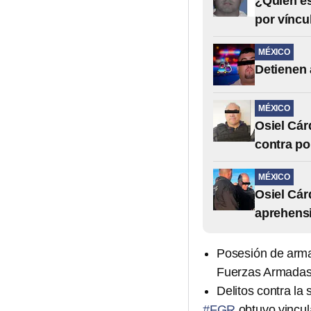
¿Quién es
por víncu
MÉXICO
Detienen 
MÉXICO
Osiel Cár
contra po
MÉXICO
Osiel Cá
aprehensi
Posesión de arma
Fuerzas Armada
Delitos contra la
#FGR
obtuvo vincula