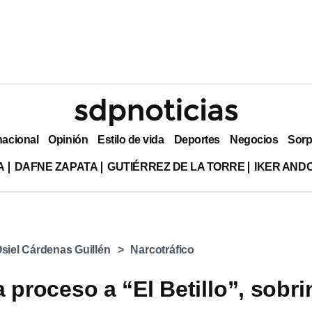
nacional
Opinión
Estilo de vida
Deportes
Negocios
Sorp
A
DAFNE ZAPATA
GUTIÉRREZ DE LA TORRE
IKER AND
siel Cárdenas Guillén
Narcotráfico
 proceso a “El Betillo”, sobri