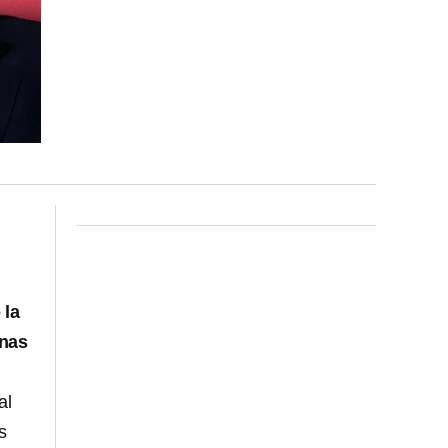
 la
inas
al
s