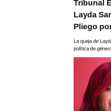
Tribunal 
Layda San
Pliego por
La queja de Layda
política de géner