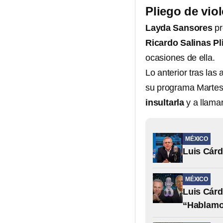
Pliego de vio
Layda Sansores
pr
Ricardo Salinas Pl
ocasiones de ella.
Lo anterior tras las
su programa Martes 
insultarla
y a llamar
MÉXICO
Luis Cárd
MÉXICO
Luis Cárd
“Hablamo