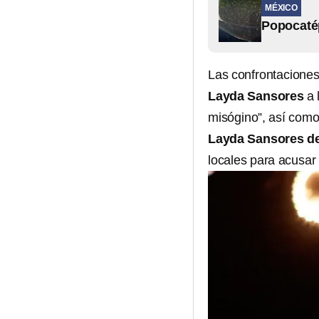
MÉXICO
Popocatép
Las confrontaciones
Layda Sansores
a 
misógino”, así com
Layda Sansores de
locales para acusar