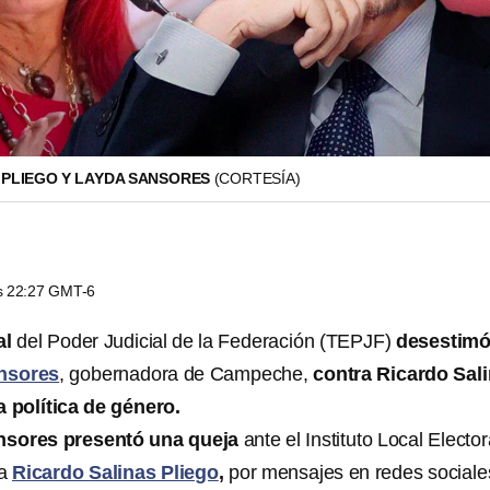
 PLIEGO Y LAYDA SANSORES
(CORTESÍA)
as 22:27 GMT-6
al
del Poder Judicial de la Federación (TEPJF)
desestimó
nsores
, gobernadora de Campeche,
contra Ricardo Sal
a política de género.
nsores presentó una queja
ante el Instituto Local Elector
a
Ricardo Salinas Pliego
,
por mensajes en redes sociale