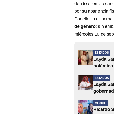
donde el empresari
por su apariencia fís
Por ello, la gobern
de género
; sin emb
miércoles 10 de se
ESTADOS
Layda San
polémico 
ESTADOS
Layda San
gobernado
MÉXICO
Ricardo S