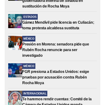
gobernadora interina de Sinaloa en
sustitución de Rocha Moya
ESTADOS
Gámez Mendívil pide licencia en Culiacán;
toma protesta alcaldesa sustituta
MÉXICO
Presión en Morena: senadora pide que
Rubén Rocha renuncie para ser
investigado
MÉXICO
FGR presiona a Estados Unidos: exige
pruebas por acusación contra Rubén
Rocha Moya
INTERNACIONAL
Te haremos rendir cuentas: Comité de la
Cámara de Estados Unidos manda