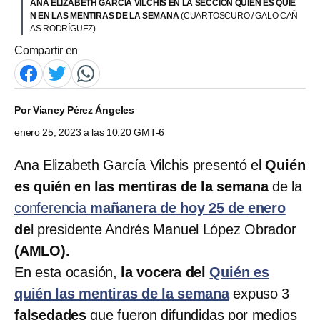
ANA ELIZABETH GARCÍA VILCHIS EN LA SECCIÓN QUIÉN ES QUIÉ
N EN LAS MENTIRAS DE LA SEMANA
(CUARTOSCURO / GALO CAÑ
AS RODRÍGUEZ)
Compartir en
Por
Vianey Pérez Ángeles
enero 25, 2023 a las 10:20 GMT-6
Ana Elizabeth García Vilchis presentó el
Quién
es quién en las mentiras de la semana
de la
conferencia
mañanera de hoy 25 de enero
de
l presidente Andrés Manuel López Obrador
(AMLO).
En esta ocasión,
la vocera del
Quién es
quién las mentiras de la semana
expuso 3
falsedades
que fueron difundidas por medios