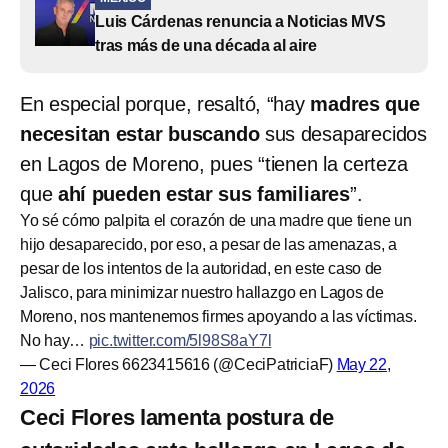
Luis Cárdenas renuncia a Noticias MVS
tras más de una década al aire
En especial porque, resaltó, “hay
madres que
necesitan estar buscando
sus desaparecidos
en Lagos de Moreno, pues “tienen la certeza
que
ahí pueden estar sus familiares
”.
Yo sé cómo palpita el corazón de una madre que tiene un
hijo desaparecido, por eso, a pesar de las amenazas, a
pesar de los intentos de la autoridad, en este caso de
Jalisco, para minimizar nuestro hallazgo en Lagos de
Moreno, nos mantenemos firmes apoyando a las víctimas.
No hay…
pic.twitter.com/5l98S8aY7l
— Ceci Flores 6623415616 (@CeciPatriciaF)
May 22,
2026
Ceci Flores lamenta postura de