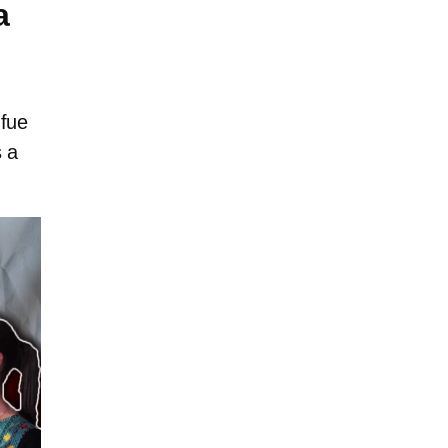
a
 fue
s a