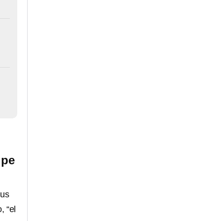
ipe
sus
, “el