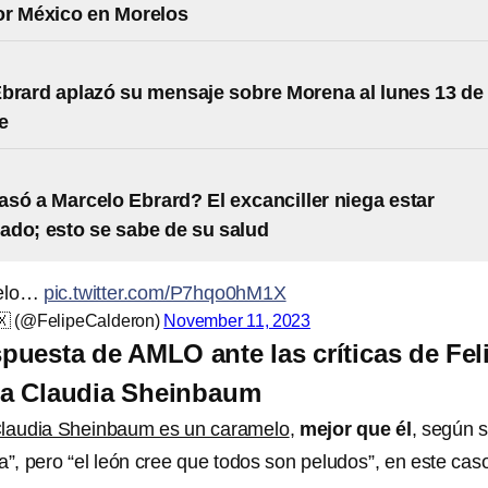
or México en Morelos
brard aplazó su mensaje sobre Morena al lunes 13 de
e
asó a Marcelo Ebrard? El excanciller niega estar
zado; esto se sabe de su salud
melo…
pic.twitter.com/P7hqo0hM1X
🇽 (@FelipeCalderon)
November 11, 2023
spuesta de AMLO ante las críticas de Fel
ia Claudia Sheinbaum
laudia Sheinbaum es un caramelo
,
mejor que él
, según 
”, pero “el león cree que todos son peludos”, en este caso