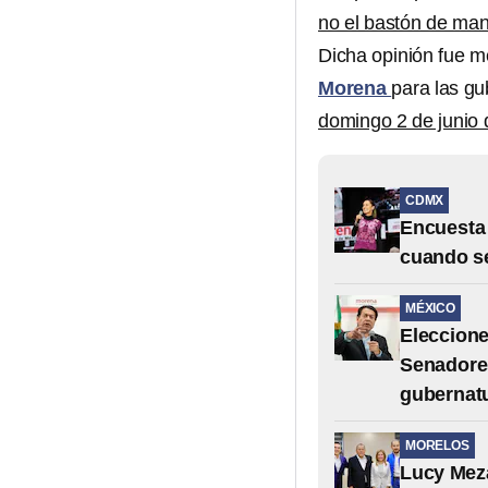
no el bastón de ma
Dicha opinión fue m
Morena
para las gu
domingo 2 de junio
CDMX
Encuesta
cuando se
MÉXICO
Eleccione
Senadores
gubernat
MORELOS
Lucy Meza