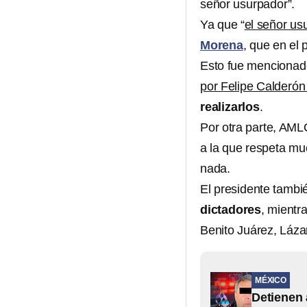
señor usurpador”.
Ya que “
el señor us
Morena
, que en el 
Esto fue mencionad
por Felipe Calderón
realizarlos
.
Por otra parte, AM
a la que respeta m
nada.
El presidente tamb
dictadores
, mientr
Benito Juárez, Lázar
MÉXICO
Detienen 