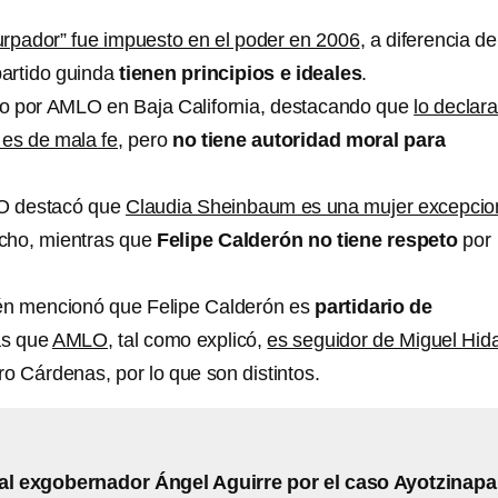
urpador” fue impuesto en el poder en 2006
, a diferencia de
partido guinda
tienen principios e ideales
.
o por AMLO en Baja California, destacando que
lo declar
 es de mala fe
, pero
no tiene autoridad moral para
LO destacó que
Claudia Sheinbaum es una mujer excepcio
ucho, mientras que
Felipe Calderón no tiene respeto
por
ién mencionó que Felipe Calderón es
partidario de
as que
AMLO
, tal como explicó,
es seguidor de Miguel Hid
o Cárdenas, por lo que son distintos.
al exgobernador Ángel Aguirre por el caso Ayotzinapa