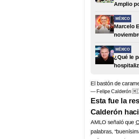
Amplio p
MÉXICO
Marcelo E
noviembr
MÉXICO
¿Qué le p
hospitali
El bastón de cara
— Felipe Calderón 🇲
Esta fue la re
Calderón hac
AMLO señaló que
C
palabras, “buenísima