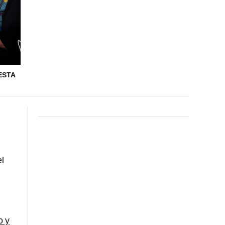
ESTA
l
o y