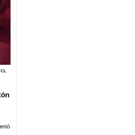
 CL
tón
entó