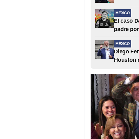
MÉXICO
El caso D
padre po
MÉXICO
Diego Fer
Houston n