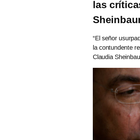
las crític
Sheinbaum
“El señor usurpad
la contundente r
Claudia Sheinba