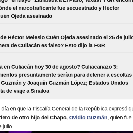
egó “el Mayo” Zambada a El Paso, Texas? FGR encont
dónde el narcotraficante fue secuestrado y Héctor
Cuén Ojeda asesinado
 de Héctor Melesio Cuén Ojeda asesinado el 25 de juli
nera de Culiacán es falso? Esto dijo la FGR
 en Culiacán hoy 30 de agosto? Culiacanazo 3:
ientos presuntamente serían para detener a escoltas
o Guzmán y Joaquín Guzmán López; Estados Unidos
ta de viaje a Sinaloa
 día en que la Fiscalía General de la República expresó q
ero de otro hijo del Chapo,
Ovidio Guzmán
, quien fue
 julio.