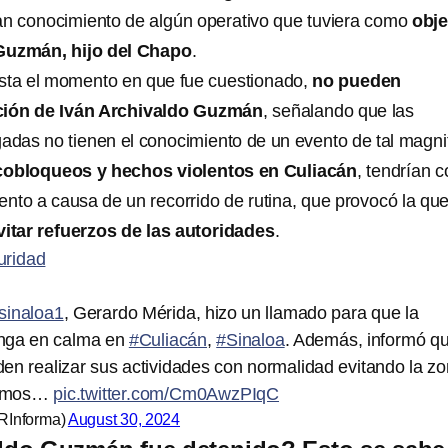
an conocimiento de algún operativo que tuviera como
obje
 Guzmán, hijo del Chapo
.
asta el momento en que fue cuestionado,
no pueden
nción de Iván Archivaldo Guzmán
, señalando que las
adas no tienen el conocimiento de un evento de tal magni
cobloqueos y hechos violentos en Culiacán
, tendrían 
iento a causa de un recorrido de rutina, que provocó la q
vitar refuerzos de las autoridades
.
uridad
inaloa1
, Gerardo Mérida, hizo un llamado para que la
nga en calma en
#Culiacán
,
#Sinaloa
. Además, informó q
en realizar sus actividades con normalidad evitando la z
Ramos…
pic.twitter.com/Cm0AwzPIqC
RInforma)
August 30, 2024