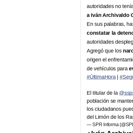
autoridades no tení
a Iván Archivaldo
En sus palabras, h
constatar la dete
autoridades despleg
Agregó que los
nar
origen el enfrentam
de vehículos para
e
#ÚltimaHora
|
#Seg
El titular de la
@ssps
población se mante
los ciudadanos pued
del Limón de los 
— SPR Informa (@SP