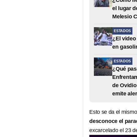
¿Cómo ll
el lugar 
Melesio 
ESTADOS
¿El video
en gasoli
ESTADOS
¿Qué pasa
Enfrentam
de Ovidi
emite aler
Esto se da el mismo
desconoce el parad
excarcelado el 23 de