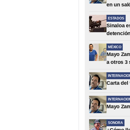
en un sal
ESTADOS
Sinaloa e
detenció
MÉXICO
Mayo Zamb
a otros 3 
INTERNACIO
Carta del
INTERNACIO
Mayo Zamb
SONORA