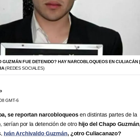
O GUZMÁN FUE DETENIDO? HAY NARCOBLOQUEOS EN CULIACÁN |
IA
(REDES SOCIALES)
do
0:08 GMT-6
oa, se reportan narcobloqueos
en distintas partes de la
, serían por la detención de otro
hijo del Chapo Guzmán
s,
Iván Archivaldo Guzmán
, ¿otro Culiacanazo?