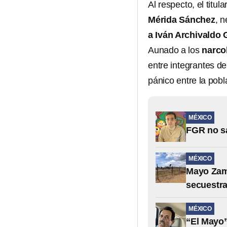
Al respecto, el titu
Mérida Sánchez
, 
a Iván Archivaldo
Aunado a los
narco
entre integrantes d
pánico entre la pobl
MÉXICO
FGR no s
MÉXICO
Mayo Zamb
secuestra
MÉXICO
“El Mayo