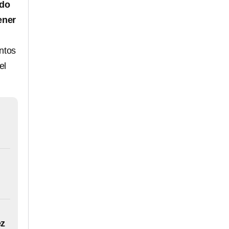
rdo
ener
ntos
el
ez