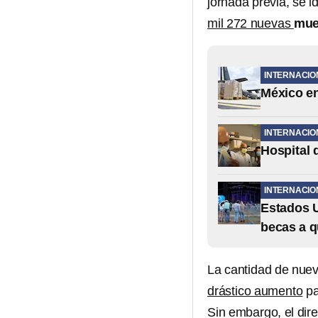
jornada previa, se i
mil 272 nuevas
mue
INTERNACIO
México en
INTERNACIO
Hospital 
INTERNACIO
Estados U
becas a q
La cantidad de nue
drástico aumento
pa
Sin embargo, el dir