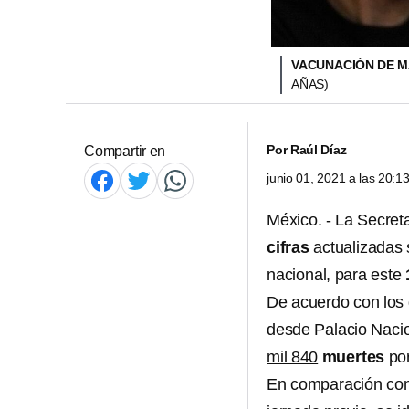
VACUNACIÓN DE M
AÑAS)
Por
Raúl Díaz
Compartir en
junio 01, 2021 a las 20:
México. - La Secret
cifras
actualizadas 
nacional, para este
De acuerdo con los 
desde Palacio Nacio
mil 840
muertes
por
En comparación con 