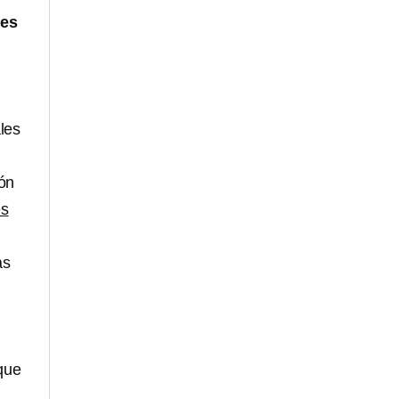
tes
les
ión
es
as
que