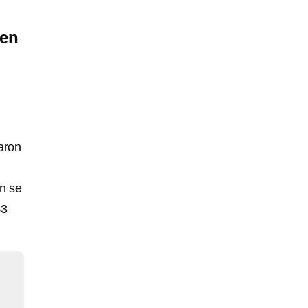
 en
aron
n se
43