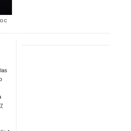
O C
las
io
a
27