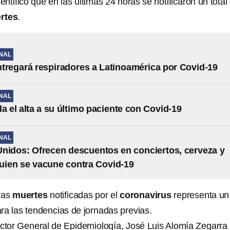
dentificó que en las últimas 24 horas se notificaron un tota
rtes
.
NAL
tregará respiradores a Latinoamérica por Covid-19
NAL
da el alta a su último paciente con Covid-19
NAL
nidos: Ofrecen descuentos en conciertos, cerveza y
uien se vacune contra Covid-19
vas
muertes
notificadas por el
coronavirus
representa un
ra las tendencias de jornadas previas.
ector General de Epidemiología, José Luis Alomía Zegarra