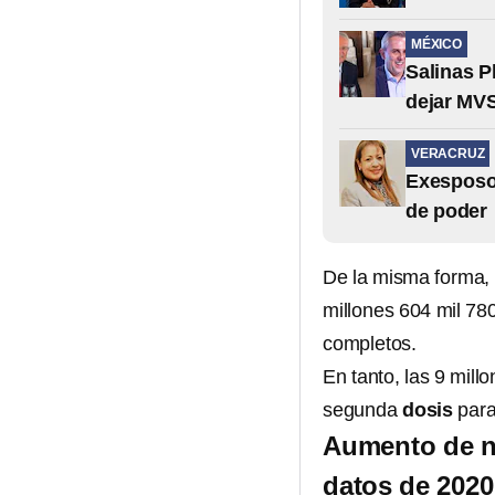
MÉXICO
Salinas P
dejar MV
VERACRUZ
Exesposo 
de poder
De la misma forma, 
millones 604 mil 7
completos.
En tanto, las 9 mill
segunda
dosis
para
Aumento de nu
datos de 2020