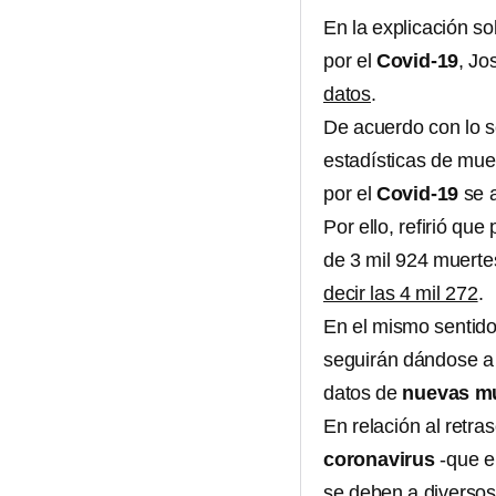
En la explicación so
por el
Covid-19
, Jo
datos
.
De acuerdo con lo se
estadísticas de muer
por el
Covid-19
se a
Por ello, refirió que
de 3 mil 924 muerte
decir las 4 mil 272
.
En el mismo sentido
seguirán dándose a 
datos de
nuevas m
En relación al retra
coronavirus
-que e
se deben a diversos