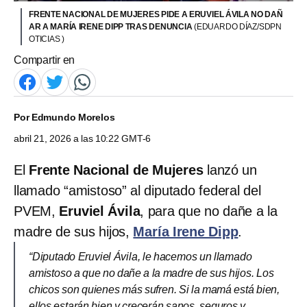
FRENTE NACIONAL DE MUJERES PIDE A ERUVIEL ÁVILA NO DAÑ
AR A MARÍA IRENE DIPP TRAS DENUNCIA
(EDUARDO DÍAZ/SDPN
OTICIAS )
Compartir en
Por
Edmundo Morelos
abril 21, 2026 a las 10:22 GMT-6
El
Frente Nacional de Mujeres
lanzó un
llamado “amistoso” al diputado federal del
PVEM,
Eruviel Ávila
, para que no dañe a la
madre de sus hijos,
María Irene Dipp
.
“Diputado Eruviel Ávila, le hacemos un llamado
amistoso a que no dañe a la madre de sus hijos. Los
chicos son quienes más sufren. Si la mamá está bien,
ellos estarán bien y crecerán sanos, seguros y